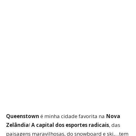
WhatsApp
Facebook
Twitter
P
Queenstown
é minha cidade favorita na
Nova
Zelândia
!
A capital dos esportes radicais
, das
paisagens maravilhosas, do snowboard e ski,…tem