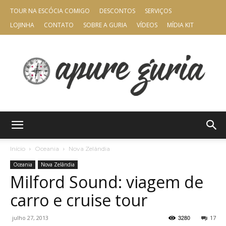
TOUR NA ESCÓCIA COMIGO
DESCONTOS
SERVIÇOS
LOJINHA
CONTATO
SOBRE A GURIA
VÍDEOS
MÍDIA KIT
Apure
Início
Oceania
Nova Zelândia
Oceania
Nova Zelândia
Milford Sound: viagem de
Guria
carro e cruise tour
3280
julho 27, 2013
17