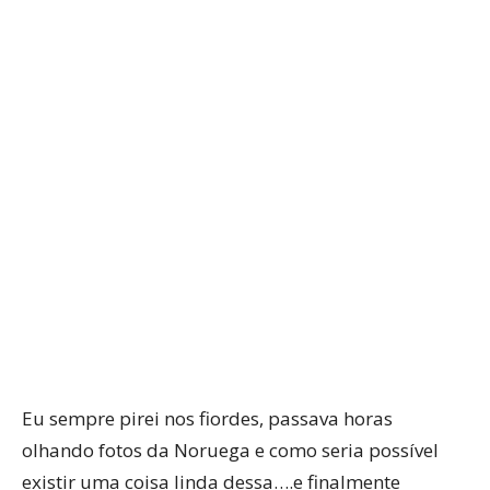
WhatsApp
Facebook
Twitter
P
Eu sempre pirei nos fiordes, passava horas
olhando fotos da Noruega e como seria possível
existir uma coisa linda dessa….e finalmente