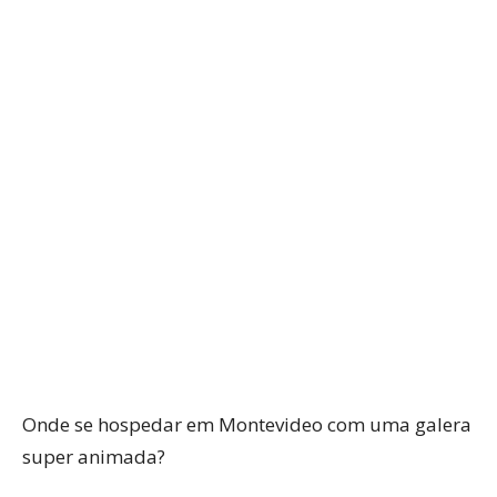
WhatsApp
Facebook
Twitter
P
Onde se hospedar em Montevideo com uma galera
super animada?