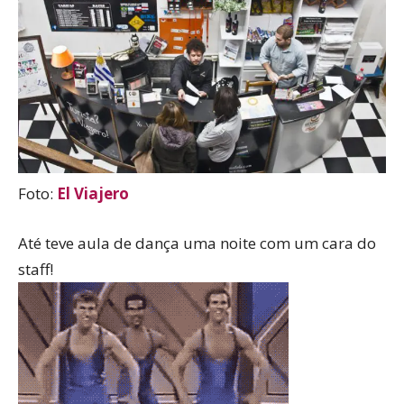
Foto:
El Viajero
Até teve aula de dança uma noite com um cara do
staff!