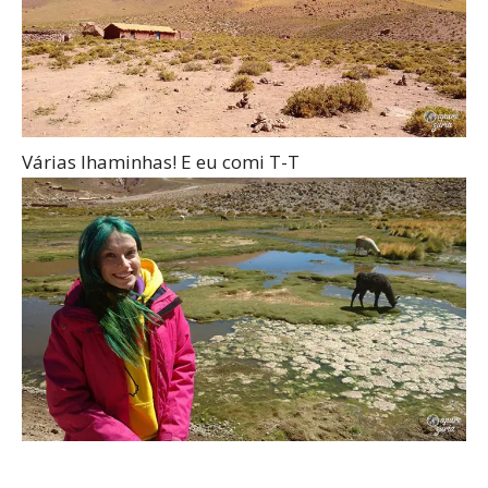
Várias lhaminhas! E eu comi T-T