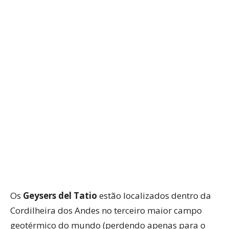
WhatsApp
Facebook
Twitter
P
Os
Geysers del Tatio
estão localizados dentro da
Cordilheira dos Andes no terceiro maior campo
geotérmico do mundo (perdendo apenas para o