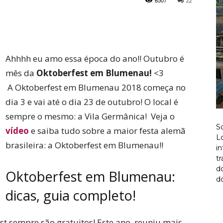
6507
22
Twitter
Pinterest
Ahhhh eu amo essa época do ano!! Outubro é
mês da
Oktoberfest em Blumenau!
<3
A Oktoberfest em Blumenau 2018 começa no
dia 3 e vai até o dia 23 de outubro! O local é
sempre o mesmo: a Vila Germânica! Veja o
S
vídeo
e saiba tudo sobre a maior festa alemã
Lo
brasileira: a Oktoberfest em Blumenau!!
i
t
d
Oktoberfest em Blumenau:
do
dicas, guia completo!
st sempre são gratuitos! Este ano, reuniu mais