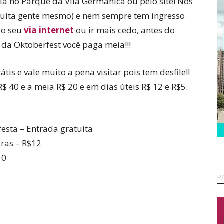
ia no Parque da Vila Germânica ou pelo site! Nos
uuita gente mesmo) e nem sempre tem ingresso
 o seu
via internet
ou ir mais cedo, antes do
 da Oktoberfest você paga meia!!!
átis e vale muito a pena visitar pois tem desfile!!
$ 40 e a meia R$ 20 e em dias úteis R$ 12 e R$5.
festa – Entrada gratuita
iras – R$12
30
P