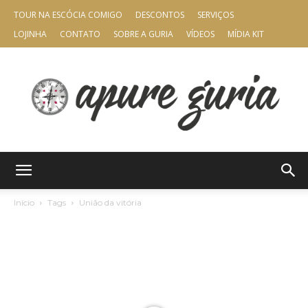
TOUR NA ESCÓCIA COMIGO
DESCONTOS
SERVIÇOS
LOJINHA
CONTATO
SOBRE A GURIA
VÍDEOS
MÍDIA KIT
Apure
Início
Tags
União da vitória
Guria