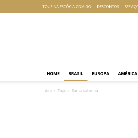
TOUR NA ESCÓCIA COMIGO
DESCONTOS
SERVIÇ
HOME
BRASIL
EUROPA
AMÉRICA
Início
Tags
Santa catarina