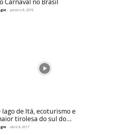
o Carnaval no Brasil
gie
-
janeiro 8, 2019
 lago de Itá, ecoturismo e
aior tirolesa do sul do...
gie
-
abril 4, 2017