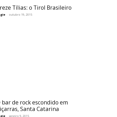
reze Tílias: o Tirol Brasileiro
gie
-
outubro 19, 2015
 bar de rock escondido em
içarras, Santa Catarina
gie
-
janeiro 9, 2015