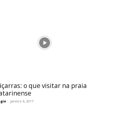
içarras: o que visitar na praia
atarinense
gie
-
janeiro 6, 2017