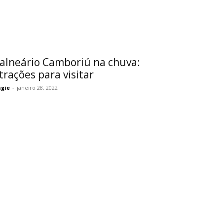
alneário Camboriú na chuva:
trações para visitar
gie
-
janeiro 28, 2022