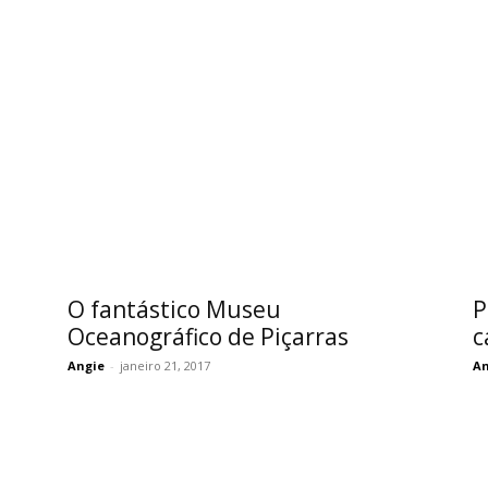
O fantástico Museu
P
Oceanográfico de Piçarras
c
Angie
-
janeiro 21, 2017
An