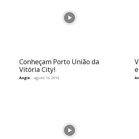
Conheçam Porto União da
V
Vitória City!
e
Angie
-
agosto 15, 2016
An