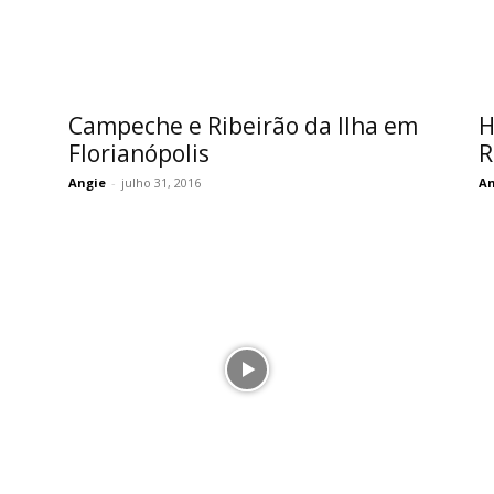
Campeche e Ribeirão da Ilha em
H
Florianópolis
R
Angie
-
julho 31, 2016
An