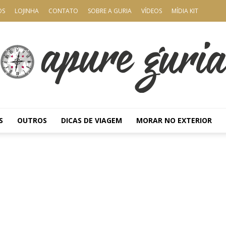
OS
LOJINHA
CONTATO
SOBRE A GURIA
VÍDEOS
MÍDIA KIT
S
OUTROS
DICAS DE VIAGEM
MORAR NO EXTERIOR
Apure
Guria