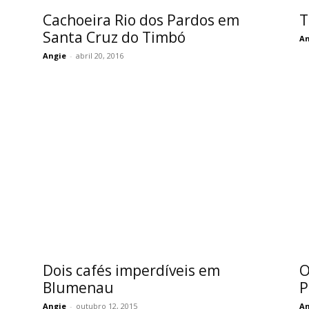
Cachoeira Rio dos Pardos em
T
Santa Cruz do Timbó
An
Angie
-
abril 20, 2016
Dois cafés imperdíveis em
O
Blumenau
P
Angie
-
outubro 12, 2015
An