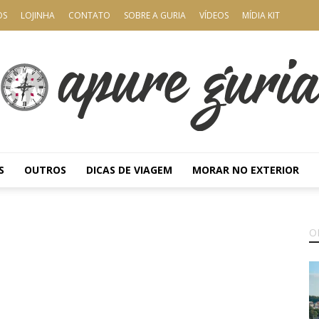
OS
LOJINHA
CONTATO
SOBRE A GURIA
VÍDEOS
MÍDIA KIT
S
OUTROS
DICAS DE VIAGEM
MORAR NO EXTERIOR
Apure
O
Guria