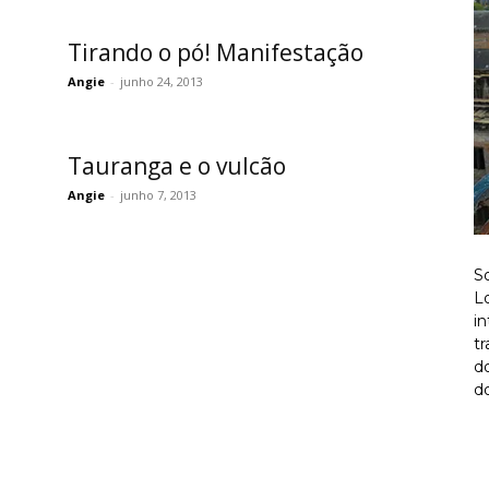
Tirando o pó! Manifestação
Angie
-
junho 24, 2013
Tauranga e o vulcão
Angie
-
junho 7, 2013
S
Lo
i
t
d
do