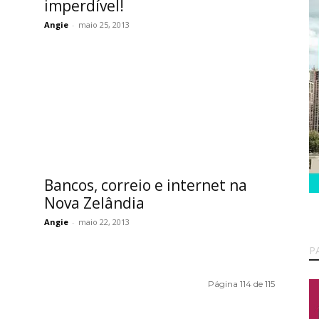
imperdível!
Angie
-
maio 25, 2013
Bancos, correio e internet na
Nova Zelândia
Angie
-
maio 22, 2013
P
Página 114 de 115