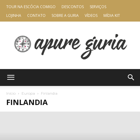
TOUR NA ESCÓCIA COMIGO
DESCONTOS
SERVIÇOS
LOJINHA
CONTATO
SOBRE A GURIA
VÍDEOS
MÍDIA KIT
Apure
Início
Europa
Finlandia
FINLANDIA
Guria