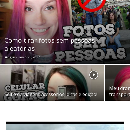
Como tirar fotos sem pessoas
aleatórias
Angie
-
maio 25, 2017
Meu drone
Selfie de viagem: acessórios, dicas e edição!
transpor