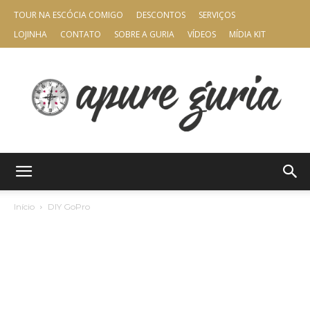
TOUR NA ESCÓCIA COMIGO
DESCONTOS
SERVIÇOS
LOJINHA
CONTATO
SOBRE A GURIA
VÍDEOS
MÍDIA KIT
Apure
Início
DIY GoPro
Guria