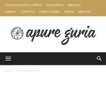
TOUR NA ESCÓCIA COMIGO
DESCONTOS
SERVIÇOS
LOJINHA
CONTATO
SOBRE A GURIA
VÍDEOS
MÍDIA KIT
Apure
Início
América Central
Guria