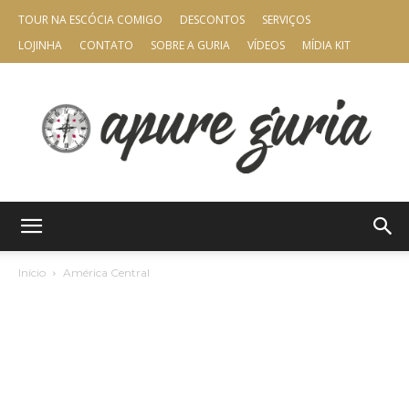
TOUR NA ESCÓCIA COMIGO
DESCONTOS
SERVIÇOS
LOJINHA
CONTATO
SOBRE A GURIA
VÍDEOS
MÍDIA KIT
Apure
Início
América Central
Guria