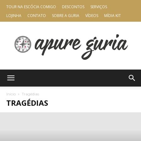
TOUR NA ESCÓCIA COMIGO
DESCONTOS
SERVIÇOS
LOJINHA
CONTATO
SOBRE A GURIA
VÍDEOS
MÍDIA KIT
Apure
Início
Tragédias
TRAGÉDIAS
Guria