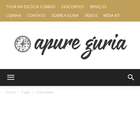
TOUR NA ESCÓCIA COMIGO
DESCONTOS
SERVIÇOS
LOJINHA
CONTATO
SOBRE A GURIA
VÍDEOS
MÍDIA KIT
Apure
Início
Tags
Interlaken
Guria