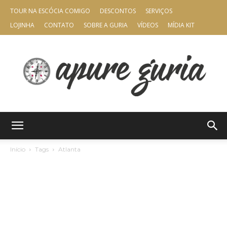
TOUR NA ESCÓCIA COMIGO
DESCONTOS
SERVIÇOS
LOJINHA
CONTATO
SOBRE A GURIA
VÍDEOS
MÍDIA KIT
Apure
Início
Tags
Atlanta
Guria