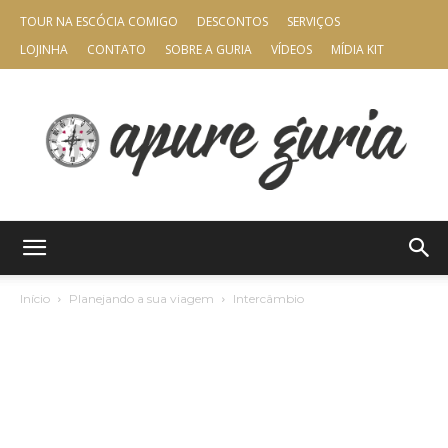
TOUR NA ESCÓCIA COMIGO
DESCONTOS
SERVIÇOS
LOJINHA
CONTATO
SOBRE A GURIA
VÍDEOS
MÍDIA KIT
Apure
Início
Planejando a sua viagem
Intercâmbio
Guria