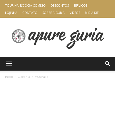
TOUR NA ESCÓCIA COMIGO
DESCONTOS
SERVIÇOS
LOJINHA
CONTATO
SOBRE A GURIA
VÍDEOS
MÍDIA KIT
Apure
Início
Oceania
Austrália
Guria