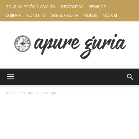
TOUR NA ESCÓCIA COMIGO
DESCONTOS
SERVIÇOS
LOJINHA
CONTATO
SOBRE A GURIA
VÍDEOS
MÍDIA KIT
Apure
Início
Europa
Noruega
Guria