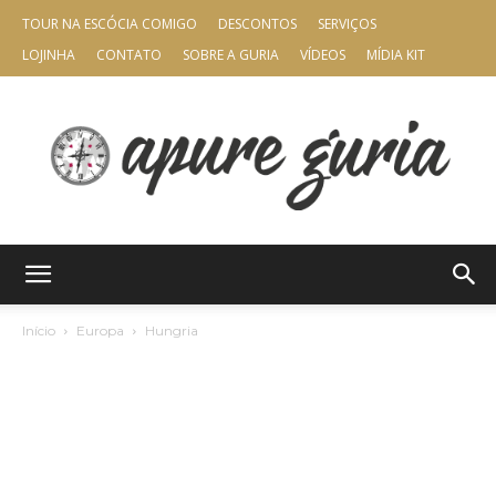
TOUR NA ESCÓCIA COMIGO
DESCONTOS
SERVIÇOS
LOJINHA
CONTATO
SOBRE A GURIA
VÍDEOS
MÍDIA KIT
Apure
Início
Europa
Hungria
Guria