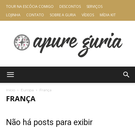
TOUR NA ESCÓCIA COMIGO
DESCONTOS
SERVIÇOS
LOJINHA
CONTATO
SOBRE A GURIA
VÍDEOS
MÍDIA KIT
Apure
Início
Europa
França
FRANÇA
Guria
Não há posts para exibir