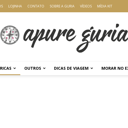
OS
LOJINHA
CONTATO
SOBRE A GURIA
VÍDEOS
MÍDIA KIT
RICAS
OUTROS
DICAS DE VIAGEM
MORAR NO E
Apure
Guria