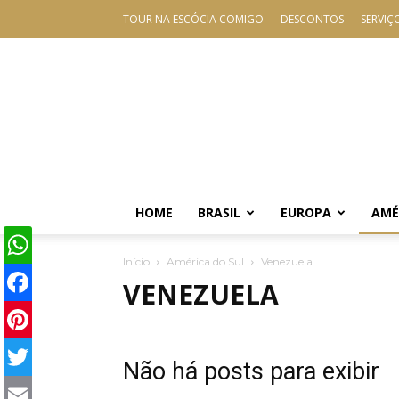
TOUR NA ESCÓCIA COMIGO
DESCONTOS
SERVIÇ
HOME
BRASIL
EUROPA
AMÉ
Início
América do Sul
Venezuela
WhatsApp
VENEZUELA
Facebook
Pinterest
Não há posts para exibir
Twitter