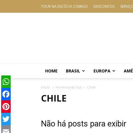
TOUR NA ESCÓCIA COMIGO
DESCONTOS
SERVIÇ
HOME
BRASIL
EUROPA
AMÉ
Início
América do Sul
Chile
WhatsApp
CHILE
Facebook
Pinterest
Não há posts para exibir
Twitter