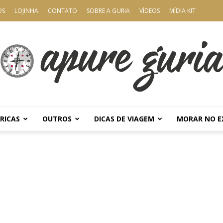
OS
LOJINHA
CONTATO
SOBRE A GURIA
VÍDEOS
MÍDIA KIT
RICAS
OUTROS
DICAS DE VIAGEM
MORAR NO E
Apure
Guria