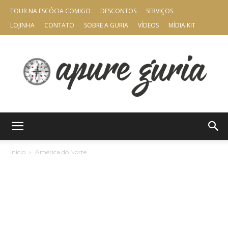
TOUR NA ESCÓCIA COMIGO
DESCONTOS
SERVIÇOS
LOJINHA
CONTATO
SOBRE A GURIA
VÍDEOS
MÍDIA KIT
Apure
Início
América do Norte
Guria