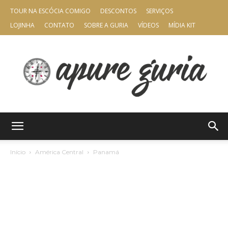
TOUR NA ESCÓCIA COMIGO
DESCONTOS
SERVIÇOS
LOJINHA
CONTATO
SOBRE A GURIA
VÍDEOS
MÍDIA KIT
Apure
Início
América Central
Panamá
Guria