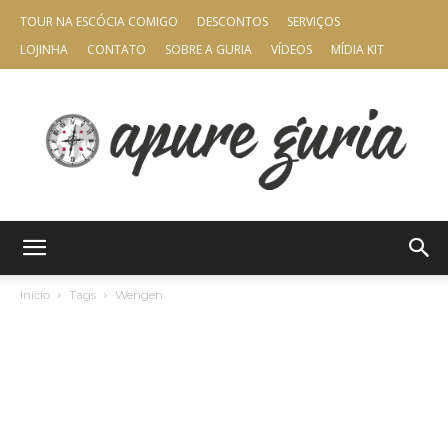
TOUR NA ESCÓCIA COMIGO
DESCONTOS
SERVIÇOS
LOJINHA
CONTATO
SOBRE A GURIA
VÍDEOS
MÍDIA KIT
Apure
Início
Tags
Wengen
Guria