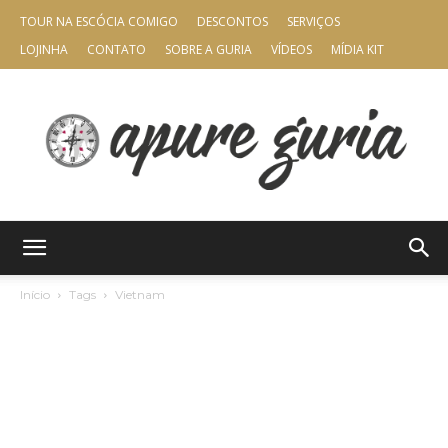
TOUR NA ESCÓCIA COMIGO
DESCONTOS
SERVIÇOS
LOJINHA
CONTATO
SOBRE A GURIA
VÍDEOS
MÍDIA KIT
Apure
Início
Tags
Vietnam
Guria