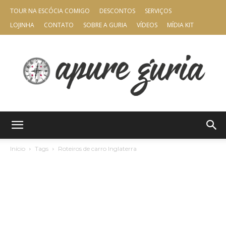
TOUR NA ESCÓCIA COMIGO
DESCONTOS
SERVIÇOS
LOJINHA
CONTATO
SOBRE A GURIA
VÍDEOS
MÍDIA KIT
Apure
Início
Tags
Roteiros de carro Inglaterra
Guria