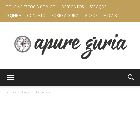
TOUR NA ESCÓCIA COMIGO
DESCONTOS
SERVIÇOS
LOJINHA
CONTATO
SOBRE A GURIA
VÍDEOS
MÍDIA KIT
Apure
Início
Tags
Lucerna
Guria