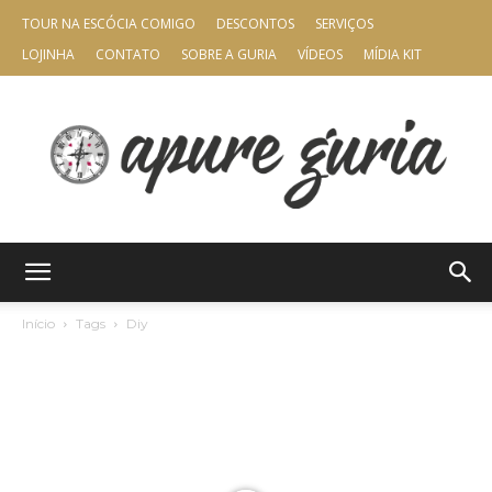
TOUR NA ESCÓCIA COMIGO
DESCONTOS
SERVIÇOS
LOJINHA
CONTATO
SOBRE A GURIA
VÍDEOS
MÍDIA KIT
Apure
Início
Tags
Diy
Guria