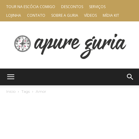
TOUR NA ESCÓCIA COMIGO
DESCONTOS
SERVIÇOS
LOJINHA
CONTATO
SOBRE A GURIA
VÍDEOS
MÍDIA KIT
Apure
Início
Tags
Amor
Guria